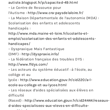
autiste.blogspot.fr/p/capacited-49.html
– Le Centre de Ressource pour
l’Autisme :
http://www.cra-paysdelaloire.fr/
– La Maison Départementale de l’autonomie (MDA) :
Scolarisation des enfants et adolescents
handicapés :
http://www.mda.maine-et-loire.fr/scolarite-et-
emploi/scolarisation-des-enfants-et-adolescents-
handicapes/
– Dyspraxique Mais Fantastique
(DMF) :
http://dyspraxie.info/
– La fédération française des troubles DYS :
http://www.ffdys.com/
– Les acteurs du système éducatif : à l’école, au
collège et au
lycée :
http://www.education.gouv.fr/cid220/a-l-
ecole-au-college-et-au-lycee.html
– Les réseaux d’aides spécialisées aux élèves en
difficulté
(Rased) :
http://www.education.gouv.fr/cid24444/reseaux-
d-aides-specialisees-aux-eleves-en-difficulte-