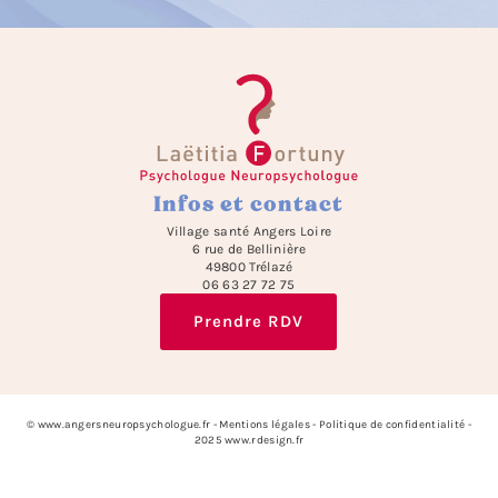
Infos et contact
Village santé Angers Loire
6 rue de Bellinière
49800 Trélazé
06 63 27 72 75
Prendre RDV
© www.angersneuropsychologue.fr -
Mentions légales
-
Politique de confidentialité
-
2025
www.rdesign.fr