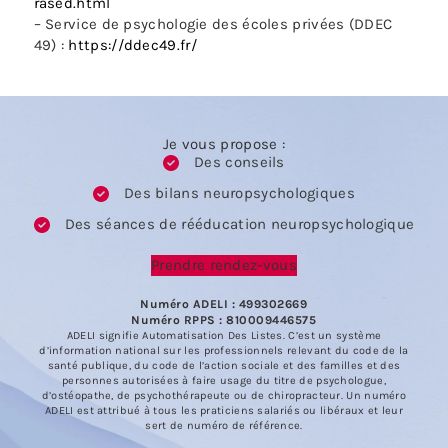
rased.html
– Service de psychologie des écoles privées (DDEC
49) :
https://ddec49.fr/
Je vous propose :
Des conseils
Des bilans neuropsychologiques
Des séances de rééducation neuropsychologique
Prendre rendez-vous
Numéro ADELI : 499302669
Numéro RPPS : 810009446575
ADELI signifie Automatisation Des Listes. C’est un système
d’information national sur les professionnels relevant du code de la
santé publique, du code de l’action sociale et des familles et des
personnes autorisées à faire usage du titre de psychologue,
d’ostéopathe, de psychothérapeute ou de chiropracteur. Un numéro
ADELI est attribué à tous les praticiens salariés ou libéraux et leur
sert de numéro de référence.