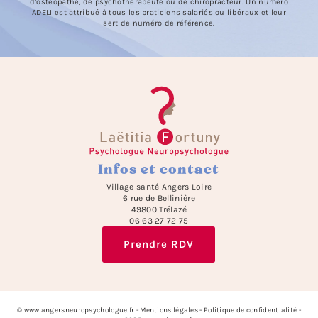
d’ostéopathe, de psychothérapeute ou de chiropracteur. Un numéro
ADELI est attribué à tous les praticiens salariés ou libéraux et leur
sert de numéro de référence.
Infos et contact
Village santé Angers Loire
6 rue de Bellinière
49800 Trélazé
06 63 27 72 75
Prendre RDV
© www.angersneuropsychologue.fr -
Mentions légales
-
Politique de confidentialité
-